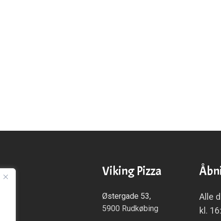
Viking Pizza
Åbni
Østergade 53,
Alle 
5900 Rudkøbing
kl. 16