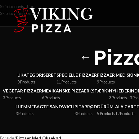
Skip to navigation
Skip to main content
Piz
UKATEGORISERET
SPECIELLE PIZZAER
PIZZAER MED SKIN
0 Products
11 Products
9 Products
VEGETAR PIZZAER
MEXIKANSKE PIZZAER (STÆRK)
NYHEDER
IND
3 Products
6 Products
3 Products
3 Pro
HJEMMEBAGTE SANDWICH
PITABRØD
DÜRÜM
ALA CARTE
3 Products
3 Products
5 Products
12 Products
Forside
/
Pizzaer Med Oksekød