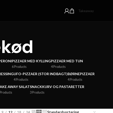
Takeaway
ekød
PERONI
PIZZAER MED KYLLING
PIZZAER MED TUN
6 Products
4 Products
RESSING
UFO-PIZZAER (STOR INDBAGT)
BØRNEPIZZAER
4 Products
4 Products
AKE AWAY SALAT
SNACKKURV OG PASTARETTER
 Products
3 Products
9
12
18
24