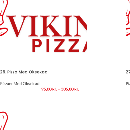
26. Pizza Med Oksekød
2
Pizzaer Med Oksekød
Pi
95,00
kr.
–
305,00
kr.