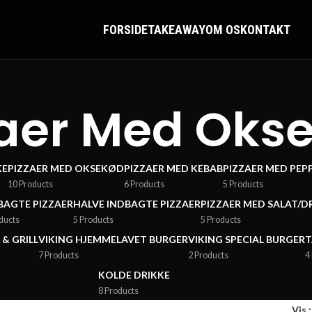
FORSIDE
TAKEAWAY
OM OS
KONTAKT
zaer Med Oks
KE
PIZZAER MED OKSEKØD
PIZZAER MED KEBAB
PIZZAER MED PEP
10 Products
6 Products
5 Products
BAGTE PIZZAER
HALVE INDBAGTE PIZZAER
PIZZAER MED SALAT/D
ducts
5 Products
5 Products
 & GRILL
VIKING HJEMMELAVET BURGER
VIKING SPECIAL BURGER
T
7 Products
2 Products
4
KOLDE DRIKKE
8 Products
Vis