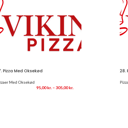
7. Pizza Med Oksekød
28.
zzaer Med Oksekød
Pizz
95,00
kr.
–
305,00
kr.