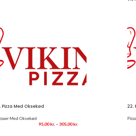
1. Pizza Med Oksekød
22.
zzaer Med Oksekød
Pizz
95,00
kr.
–
305,00
kr.