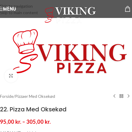
Skip to navigation
MENU
Skip to main content
Klik for at forstørre
Forside
/
Pizzaer Med Oksekød
22. Pizza Med Oksekød
95,00
kr.
–
305,00
kr.