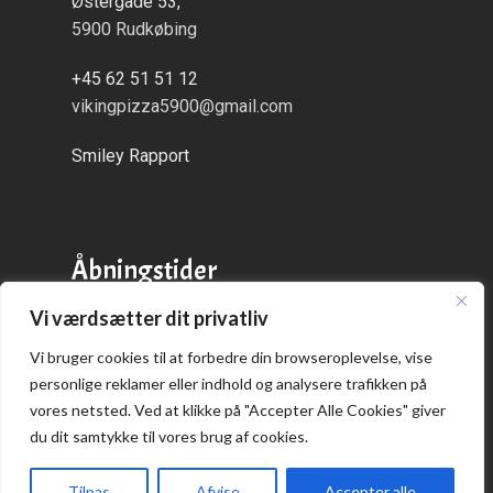
Østergade 53,
5900 Rudkøbing
+45 62 51 51 12
vikingpizza5900@gmail.com
Smiley Rapport
Åbningstider
Vi værdsætter dit privatliv
Alle dage:
kl. 16:00 - 21:00
Vi bruger cookies til at forbedre din browseroplevelse, vise
personlige reklamer eller indhold og analysere trafikken på
vores netsted. Ved at klikke på "Accepter Alle Cookies" giver
du dit samtykke til vores brug af cookies.
Praktisk
Tilpas
Afvise
Accepter alle