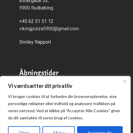
Østergade 53,
5900 Rudkøbing
+45 62 51 51 12
vikingpizza5900@gmail.com
Smiley Rapport
Åbningstider
Vi værdsætter dit privatliv
Alle dage:
kl. 16:00 - 21:00
Vi bruger cookies til at forbedre din browseroplevelse, vise
personlige reklamer eller indhold og analysere trafikken på
vores netsted. Ved at klikke på "Accepter Alle Cookies" giver
du dit samtykke til vores brug af cookies.
Praktisk
Tilpas
Afvise
Accepter alle