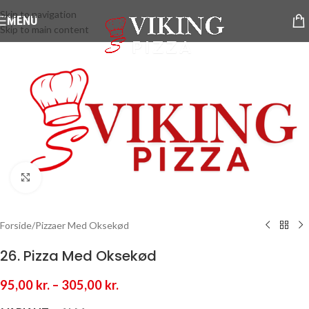
Skip to navigation
MENU
Skip to main content
Klik for at forstørre
Forside
/
Pizzaer Med Oksekød
26. Pizza Med Oksekød
95,00
kr.
–
305,00
kr.