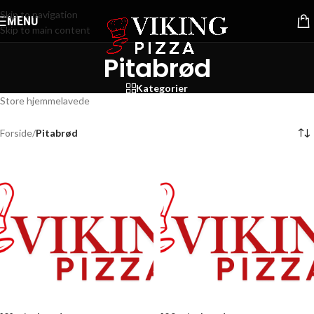
Skip to navigation
MENU
Skip to main content
Pitabrød
Kategorier
Store hjemmelavede
Forside
/
Pitabrød