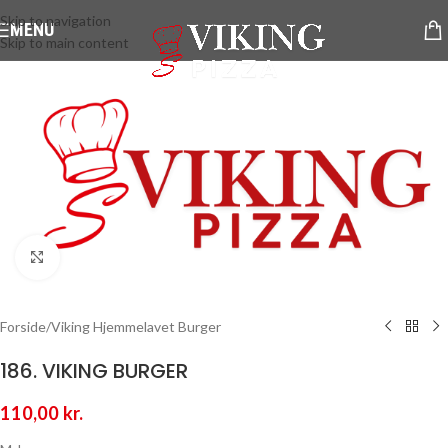
Skip to navigation
MENU
Skip to main content
Klik for at forstørre
Forside
/
Viking Hjemmelavet Burger
186. VIKING BURGER
110,00
kr.