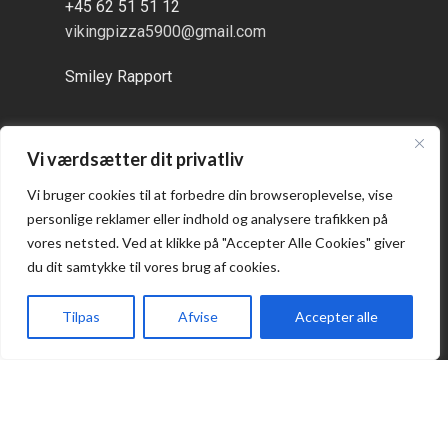
+45 62 51 51 12
vikingpizza5900@gmail.com
Smiley Rapport
Vi værdsætter dit privatliv
Åbningstider
Vi bruger cookies til at forbedre din browseroplevelse, vise
personlige reklamer eller indhold og analysere trafikken på
Alle dage:
vores netsted. Ved at klikke på "Accepter Alle Cookies" giver
kl. 16:00 - 21:00
du dit samtykke til vores brug af cookies.
Tilpas
Afvise
Accepter alle
Forside
Takeaway
Kurv
Menu
Praktisk
Takeaway
Kontakt os