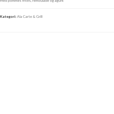
Med pommes frites, remoulade og agurk
Kategori:
Ala Carte & Grill