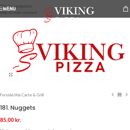
Skip to navigation
MENU
Skip to main content
Klik for at forstørre
Forside
/
Ala Carte & Grill
181. Nuggets
85,00
kr.