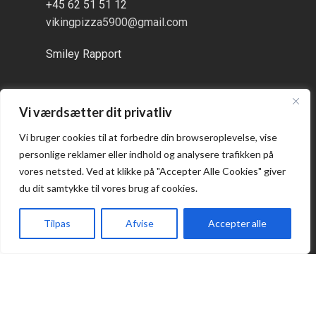
+45 62 51 51 12
vikingpizza5900@gmail.com
Smiley Rapport
Vi værdsætter dit privatliv
Åbningstider
Vi bruger cookies til at forbedre din browseroplevelse, vise
personlige reklamer eller indhold og analysere trafikken på
Alle dage:
vores netsted. Ved at klikke på "Accepter Alle Cookies" giver
kl. 16:00 - 21:00
du dit samtykke til vores brug af cookies.
Tilpas
Afvise
Accepter alle
Forside
Takeaway
Kurv
Menu
Praktisk
Takeaway
Kontakt os