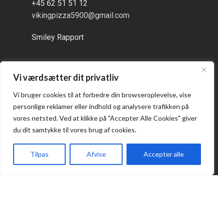
+45 62 51 51 12
vikingpizza5900@gmail.com
Smiley Rapport
Vi værdsætter dit privatliv
Åbningstider
Vi bruger cookies til at forbedre din browseroplevelse, vise
personlige reklamer eller indhold og analysere trafikken på
Alle dage:
vores netsted. Ved at klikke på "Accepter Alle Cookies" giver
kl. 16:00 - 21:00
du dit samtykke til vores brug af cookies.
Tilpas
Afvise
Accepter alle
Forside
Takeaway
Kurv
Menu
Praktisk
Takeaway
Kontakt os