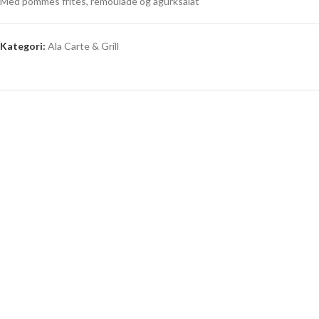
Med pommes frites, remoulade og agurksalat
Kategori:
Ala Carte & Grill