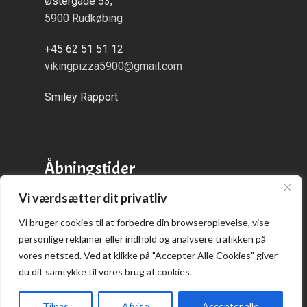
Østergade 53,
5900 Rudkøbing
+45 62 51 51 12
vikingpizza5900@gmail.com
Smiley Rapport
Åbningstider
Vi værdsætter dit privatliv
Alle dage:
kl. 16:00 - 21:00
Vi bruger cookies til at forbedre din browseroplevelse, vise
personlige reklamer eller indhold og analysere trafikken på
vores netsted. Ved at klikke på "Accepter Alle Cookies" giver
du dit samtykke til vores brug af cookies.
Praktisk
Tilpas
Afvise
Accepter alle