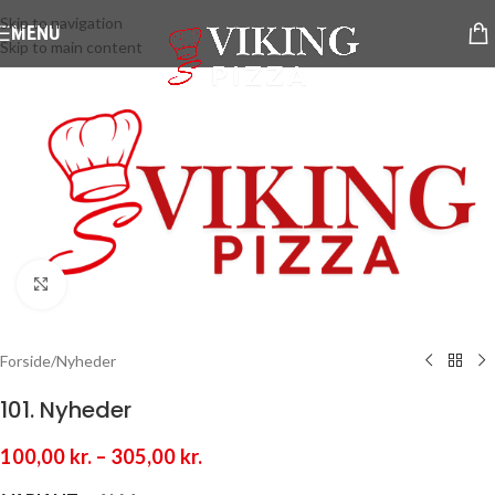
Skip to navigation
MENU
Skip to main content
Klik for at forstørre
Forside
/
Nyheder
101. Nyheder
100,00
kr.
–
305,00
kr.